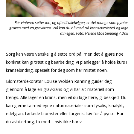
Før vinteren setter inn, og ofte til allehelgen, er det mange som pynter
graven med en gravkrans. Nå kan du bli med på kranseverksted og lage
din egen. Foto: Helene Moe Slinning / Dnk
Sorg kan være vanskelig å sette ord på, men det å gjøre noe
konkret kan gi trøst og bearbeiding. Vi planlegger å holde kurs i
kransebinding, spesielt for deg som har mistet noen.
Blomsterdekoratør Louise Wolden Rønning guider deg
gjennom å lage en gravkrans og vi har alt materiell som
trengs. Alle lager en krans, men vil du lage flere, gi beskjed. Du
kan gjerne ta med egne naturmaterialer som fysalis, kinalykt,
edelgran, tørkede blomster eller fargerikt løv for å pynte. Har
du avbitertang, ta med – hvis ikke har vi.