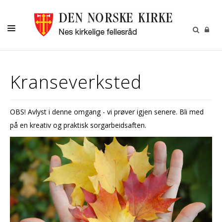
DÅP
Kranseverksted
KONFIRMASJON
BRYLLUP
OBS! Avlyst i denne omgang - vi prøver igjen senere. Bli med
BEGRAVELSE
på en kreativ og praktisk sorgarbeidsaften.
MUSIKK OG KULTUR
NESPOSTEN
OM OSS