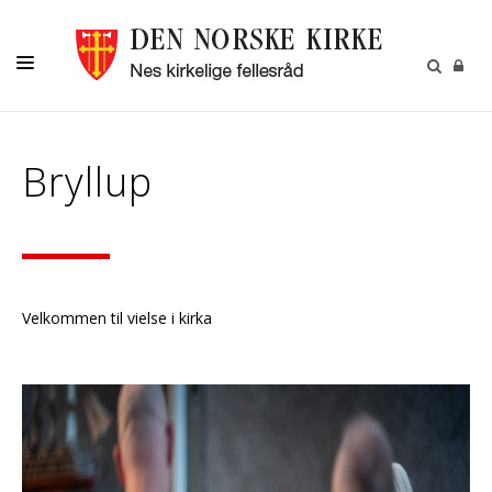
DÅP
Bryllup
KONFIRMASJON
BRYLLUP
BEGRAVELSE
MUSIKK OG KULTUR
Velkommen til vielse i kirka
NESPOSTEN
OM OSS