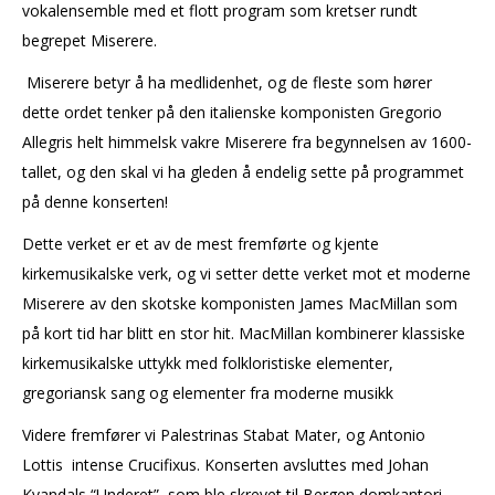
vokalensemble med et flott program som kretser rundt
begrepet Miserere.
Miserere betyr å ha medlidenhet, og de fleste som hører
dette ordet tenker på den italienske komponisten Gregorio
Allegris helt himmelsk vakre Miserere fra begynnelsen av 1600-
tallet, og den skal vi ha gleden å endelig sette på programmet
på denne konserten!
Dette verket er et av de mest fremførte og kjente
kirkemusikalske verk, og vi setter dette verket mot et moderne
Miserere av den skotske komponisten James MacMillan som
på kort tid har blitt en stor hit. MacMillan kombinerer klassiske
kirkemusikalske uttykk med folkloristiske elementer,
gregoriansk sang og elementer fra moderne musikk
Videre fremfører vi Palestrinas Stabat Mater, og Antonio
Lottis intense Crucifixus. Konserten avsluttes med Johan
Kvandals “Underet”, som ble skrevet til Bergen domkantori