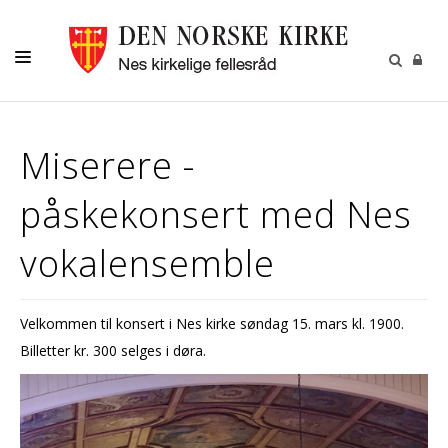
DÅP
Miserere -
KONFIRMASJON
påskekonsert med Nes
BRYLLUP
BEGRAVELSE
vokalensemble
MUSIKK OG KULTUR
NESPOSTEN
Velkommen til konsert i Nes kirke søndag 15. mars kl. 1900.
Billetter kr. 300 selges i døra.
OM OSS