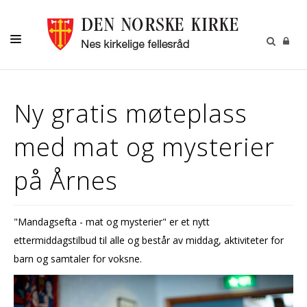
DÅP
Ny gratis møteplass
KONFIRMASJON
med mat og mysterier
BRYLLUP
BEGRAVELSE
på Årnes
MUSIKK OG KULTUR
NESPOSTEN
"Mandagsefta - mat og mysterier" er et nytt
ettermiddagstilbud til alle og består av middag, aktiviteter for
OM OSS
barn og samtaler for voksne.